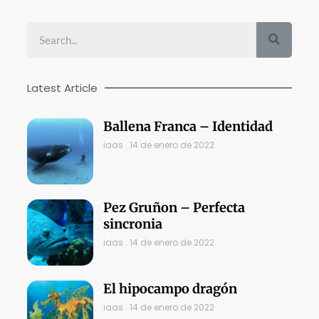
Search
Latest Article
Ballena Franca – Identidad
iaas
14 de enero de 2022
Pez Gruñon – Perfecta
sincronia
iaas
14 de enero de 2022
El hipocampo dragón
iaas
14 de enero de 2022