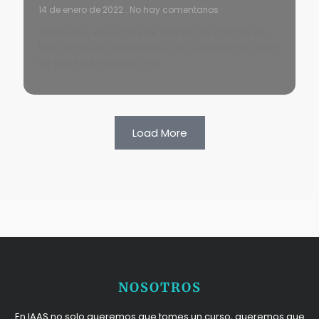
14 de enero de 2022
No hay comentarios
Cada año, en el mes de marzo, las noches de
luna llena, las playas al sur de California se tiñen
de plateado debido a los
Load More
NOSOTROS
En IAAS no solo queremos que tomes un curso, queremos que