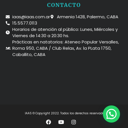
CONTACTO
iaas@iaas.com.ar
Armenia 1428, Palermo, CABA
15.5577.0113
Horarios de atención al público: Lunes, Miércoles y
Viernes de 14:30 a 20:30 hs.
Prácticas en natatorios: Ateneo Popular Versalles,
Roma 950, CABA / Club Relax, Av. la PLata 1750,
Caballito, CABA
IAAS © Copyright 2022. Todos los derechos reservados
F
Y
I
a
o
n