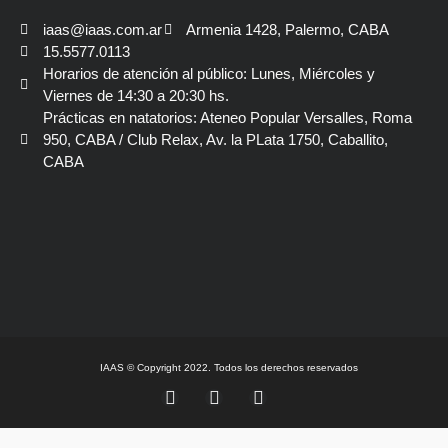
iaas@iaas.com.ar
Armenia 1428, Palermo, CABA
15.5577.0113
Horarios de atención al público: Lunes, Miércoles y
Viernes de 14:30 a 20:30 hs.
Prácticas en natatorios: Ateneo Popular Versalles, Roma
950, CABA / Club Relax, Av. la PLata 1750, Caballito,
CABA
IAAS © Copyright 2022. Todos los derechos reservados
F
Y
I
a
o
n
c
u
s
e
t
t