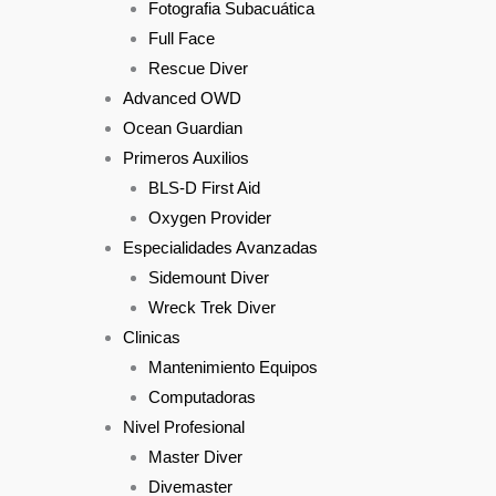
Fotografia Subacuática
Full Face
Rescue Diver
Advanced OWD
Ocean Guardian
Primeros Auxilios
BLS-D First Aid
Oxygen Provider
Especialidades Avanzadas
Sidemount Diver
Wreck Trek Diver
Clinicas
Mantenimiento Equipos
Computadoras
Nivel Profesional
Master Diver
Divemaster