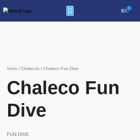
Ir
Menu
al
Cart
$
0
contenido
Inicio
/
Chalecos
/ Chaleco Fun Dive
Chaleco Fun
Dive
FUN DIVE