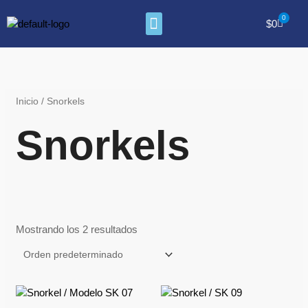
Ir
Menu
al
Cart
$
0
contenido
Inicio
/ Snorkels
Snorkels
Mostrando los 2 resultados